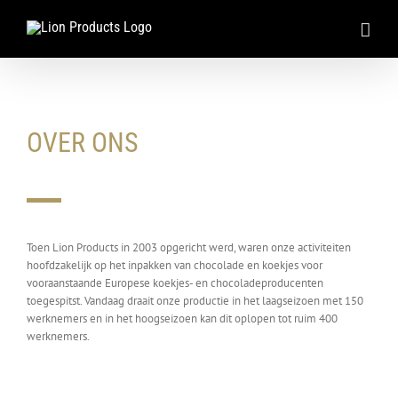
Ga
naar
inhoud
OVER ONS
Toen Lion Products in 2003 opgericht werd, waren onze activiteiten
hoofdzakelijk op het inpakken van chocolade en koekjes voor
vooraanstaande Europese koekjes- en chocoladeproducenten
toegespitst. Vandaag draait onze productie in het laagseizoen met 150
werknemers en in het hoogseizoen kan dit oplopen tot ruim 400
werknemers.