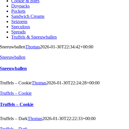
Cookie & Bites
Doypacks
Pockets
Sandwich Creams
Seizoens
Speculoos
Spreads
Truffels & Sneeuwballen
Sneeuwballen
Thomas
2026-01-30T22:34:42+00:00
Sneeuwballen
Sneeuwballen
Truffels – Cookie
Thomas
2026-01-30T22:24:28+00:00
Truffels – Cookie
Truffels – Cookie
Truffels – Dark
Thomas
2026-01-30T22:22:33+00:00
Truffels – Dark