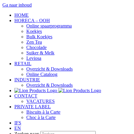
Ga naar inhoud
HOME
HORECA – OOH
Online spaarprogramma
Koekjes
Bulk Koekjes
Zen Tea
Chocolade
Suiker & Melk
Leviosa
RETAIL
Overzicht & Downloads
Online Cataloog
INDUSTRIE
Overzicht & Downloads
CONTACT
VACATURES
PRIVATE LABEL
Biscuits à la Carte
Choc à la Carte
IFS
EN
Zoeken naar: