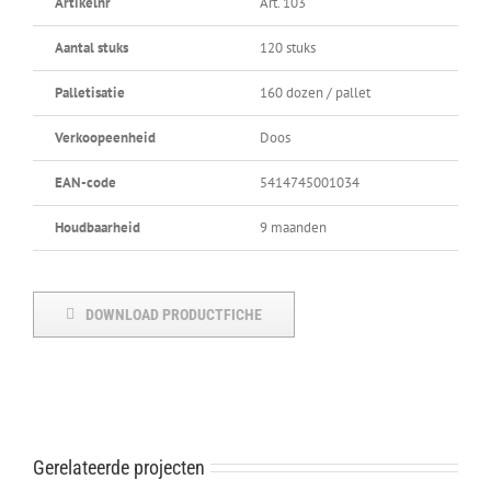
Artikelnr
Art. 103
Aantal stuks
120 stuks
Palletisatie
160 dozen / pallet
Verkoopeenheid
Doos
EAN-code
5414745001034
Houdbaarheid
9 maanden
DOWNLOAD PRODUCTFICHE
Gerelateerde projecten