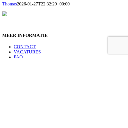
Thomas
2026-01-27T22:32:29+00:00
MEER INFORMATIE
CONTACT
VACATURES
FAQ
VERKOOPSVOORWAARDEN
COMPANY POLICY
PRIVACYBELEID
KLANTEN • LEVERANCIERS
WERKNEMERS
EN
Volg ons op social media
Copyright 2026 Lion Products nv | Powered by
Pixelfarm.be
Page load link
Ga naar de bovenkant