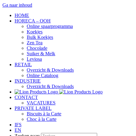
Ga naar inhoud
HOME
HORECA – OOH
Online spaarprogramma
Koekjes
Bulk Koekjes
Zen Tea
Chocolade
Suiker & Melk
Leviosa
RETAIL
Overzicht & Downloads
Online Cataloog
INDUSTRIE
Overzicht & Downloads
CONTACT
VACATURES
PRIVATE LABEL
Biscuits à la Carte
Choc à la Carte
IFS
EN
Zoeken naar: