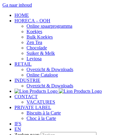
Ga naar inhoud
HOME
HORECA – OOH
Online spaarprogramma
Koekjes
Bulk Koekjes
Zen Tea
Chocolade
Suiker & Melk
Leviosa
RETAIL
Overzicht & Downloads
Online Cataloog
INDUSTRIE
Overzicht & Downloads
CONTACT
VACATURES
PRIVATE LABEL
Biscuits à la Carte
Choc à la Carte
IFS
EN
Zoeken naar: