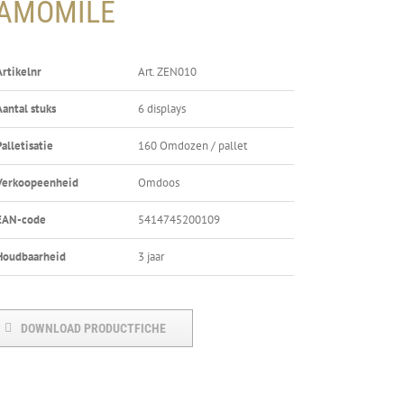
AMOMILE
Artikelnr
Art. ZEN010
Aantal stuks
6 displays
Palletisatie
160 Omdozen / pallet
Verkoopeenheid
Omdoos
EAN-code
5414745200109
Houdbaarheid
3 jaar
DOWNLOAD PRODUCTFICHE