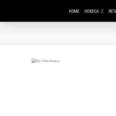
Skip
to
HOME
HORECA
RET
content