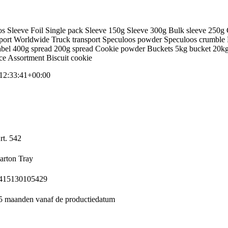
12:33:41+00:00
rt. 542
arton Tray
415130105429
5 maanden vanaf de productiedatum