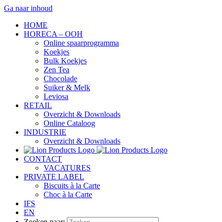
Ga naar inhoud
HOME
HORECA – OOH
Online spaarprogramma
Koekjes
Bulk Koekjes
Zen Tea
Chocolade
Suiker & Melk
Leviosa
RETAIL
Overzicht & Downloads
Online Cataloog
INDUSTRIE
Overzicht & Downloads
CONTACT
VACATURES
PRIVATE LABEL
Biscuits à la Carte
Choc à la Carte
IFS
EN
Zoeken naar: